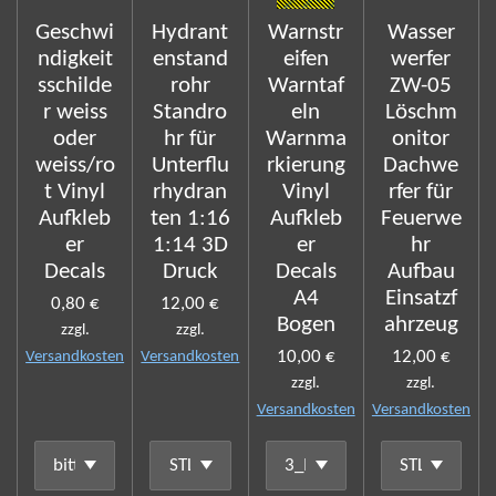
Geschwi
Hydrant
Warnstr
Wasser
ndigkeit
enstand
eifen
werfer
sschilde
rohr
Warntaf
ZW-05
r weiss
Standro
eln
Löschm
oder
hr für
Warnma
onitor
weiss/ro
Unterflu
rkierung
Dachwe
t Vinyl
rhydran
Vinyl
rfer für
Aufkleb
ten 1:16
Aufkleb
Feuerwe
er
1:14 3D
er
hr
Decals
Druck
Decals
Aufbau
A4
Einsatzf
0,80 €
12,00 €
Bogen
ahrzeug
zzgl.
zzgl.
10,00 €
12,00 €
Versandkosten
Versandkosten
zzgl.
zzgl.
Versandkosten
Versandkosten