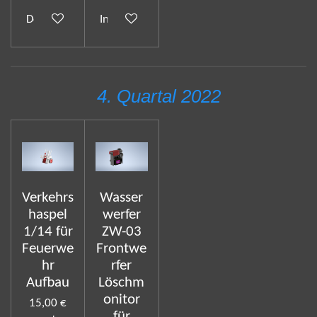
Details anzeigen
In den Warenkorb
4. Quartal 2022
Verkehrs
Wasser
haspel
werfer
1/14 für
ZW-03
Feuerwe
Frontwe
hr
rfer
Aufbau
Löschm
onitor
15,00 €
für