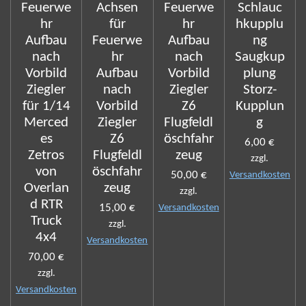
Feuerwe
Achsen
Feuerwe
Schlauc
hr
für
hr
hkupplu
Aufbau
Feuerwe
Aufbau
ng
nach
hr
nach
Saugkup
Vorbild
Aufbau
Vorbild
plung
Ziegler
nach
Ziegler
Storz-
für 1/14
Vorbild
Z6
Kupplun
Merced
Ziegler
Flugfeldl
g
es
Z6
öschfahr
6,00 €
Zetros
Flugfeldl
zeug
zzgl.
von
öschfahr
50,00 €
Versandkosten
Overlan
zeug
zzgl.
d RTR
15,00 €
Versandkosten
Truck
zzgl.
4x4
Versandkosten
70,00 €
zzgl.
Versandkosten