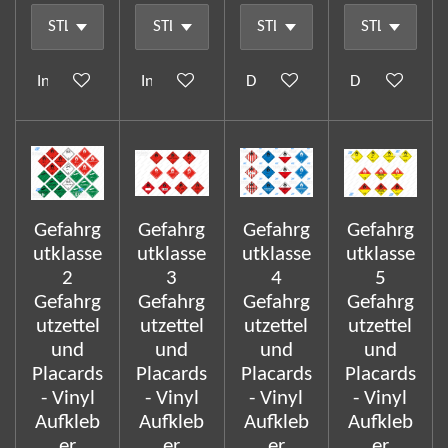
In den Warenkorb
In den Warenkorb
Details anzeigen
Details anzeig
Gefahrg
Gefahrg
Gefahrg
Gefahrg
utklasse
utklasse
utklasse
utklasse
2
3
4
5
Gefahrg
Gefahrg
Gefahrg
Gefahrg
utzettel
utzettel
utzettel
utzettel
und
und
und
und
Placards
Placards
Placards
Placards
- Vinyl
- Vinyl
- Vinyl
- Vinyl
Aufkleb
Aufkleb
Aufkleb
Aufkleb
er
er
er
er