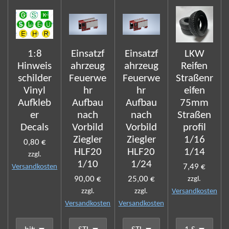
1:8
Einsatzf
Einsatzf
LKW
Hinweis
ahrzeug
ahrzeug
Reifen
schilder
Feuerwe
Feuerwe
Straßenr
Vinyl
hr
hr
eifen
Aufkleb
Aufbau
Aufbau
75mm
er
nach
nach
Straßen
Decals
Vorbild
Vorbild
profil
Ziegler
Ziegler
1/16
0,80 €
HLF20
HLF20
1/14
zzgl.
1/10
1/24
7,49 €
Versandkosten
90,00 €
25,00 €
zzgl.
zzgl.
zzgl.
Versandkosten
Versandkosten
Versandkosten