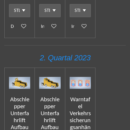
Details anzeigen
In den Warenkorb
In den Warenkorb
2. Quartal 2023
Abschle
Abschle
Warntaf
pper
pper
el
Unterfa
Unterfa
Verkehrs
hrlift
hrlift
sicherun
Aufbau
Aufbau
gsanhän