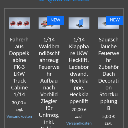
NEW
NEW
Fahrerh
1/14
1/14
Saugsch
aus
Waldbra
Klappba
läuche
Doppelk
ndlöschf
re LKW
Feuerwe
abine
ahrzeug
Hecklift,
hr
FK-3
Feuerwe
Ladebor
Zubehör
LKW
hr
dwand,
Dach
Truck
Aufbau
Heckkla
Decorati
Cabine
nach
ppe,
on
1/14
Vorbild
Heckkla
Storzku
Ziegler
ppenlift
pplung
30,00 €
für
B
20,00 €
zzgl.
Unimog,
5,00 €
Versandkosten
zzgl.
inkl.
Versandkosten
zzgl.