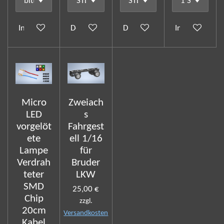
In den Warenkorb
Details anzeigen
Details anzeigen
In den Waren
Micro
Zweiach
LED
s
vorgelöt
Fahrgest
ete
ell 1/16
Lampe
für
Verdrah
Bruder
teter
LKW
SMD
25,00 €
Chip
zzgl.
20cm
Versandkosten
Kabel