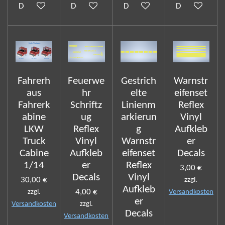
Details anzeigen
Details anzeigen
Details anzeigen
Details anzeig
Fahrerh
Feuerwe
Gestrich
Warnstr
aus
hr
elte
eifenset
Fahrerk
Schriftz
Linienm
Reflex
abine
ug
arkierun
Vinyl
LKW
Reflex
g
Aufkleb
Truck
Vinyl
Warnstr
er
Cabine
Aufkleb
eifenset
Decals
1/14
er
Reflex
3,00 €
Decals
Vinyl
30,00 €
zzgl.
Aufkleb
4,00 €
zzgl.
Versandkosten
er
Versandkosten
zzgl.
Decals
Versandkosten