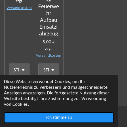
zzgl.
Feuerwe
Versandkosten
hr
Aufbau
Einsatzf
ahrzeug
5,00 €
zzgl.
Versandkosten
Diese Website verwendet Cookies, um Ihr
In den Warenkorb
Details anzeigen
Nutzererlebnis zu verbessern und maßgeschneiderte
Anzeigen anzuzeigen. Die fortgesetzte Nutzung dieser
Website bestätigt Ihre Zustimmung zur Verwendung
von Cookies.
3. Quartal 2022
Ich stimme zu
E-Mail
Karte
YouTube
WhatsApp