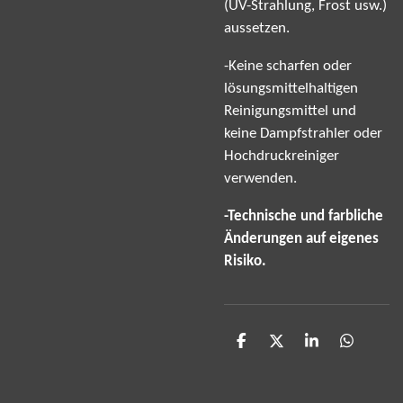
(UV-Strahlung, Frost usw.)
aussetzen.
-Keine scharfen oder
lösungsmittelhaltigen
Reinigungsmittel und
keine Dampfstrahler oder
Hochdruckreiniger
verwenden.
-Technische und farbliche
Änderungen auf eigenes
Risiko.
T
T
T
T
e
e
e
e
i
i
i
i
l
l
l
l