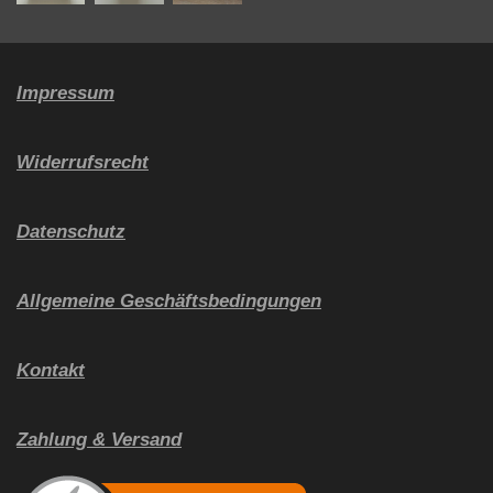
u
l
Impressum
l
s
c
Widerrufsrecht
r
e
Datenschutz
e
n
Allgemeine Geschäftsbedingungen
Kontakt
Zahlung & Versand