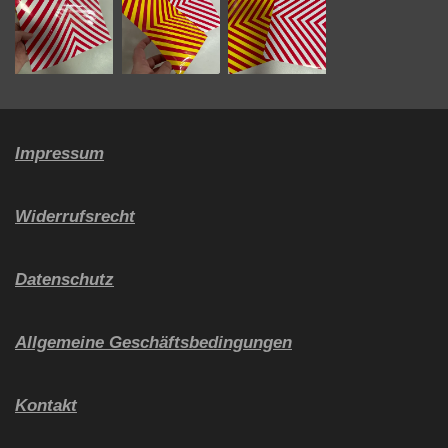
f
u
l
l
s
Impressum
c
r
Widerrufsrecht
e
e
Datenschutz
n
Allgemeine Geschäftsbedingungen
Kontakt