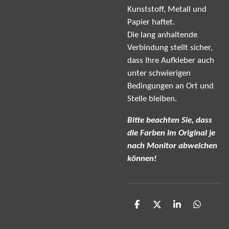
Kunststoff, Metall und
Papier haftet.
Die lang anhaltende
Verbindung stellt sicher,
dass Ihre Aufkleber auch
unter schwierigen
Bedingungen an Ort und
Stelle bleiben.
Bitte beachten Sie, dass
die Farben im Original je
nach Monitor abweichen
können!
T
T
T
T
e
e
e
e
i
i
i
i