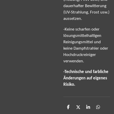
dauerhafter Bewitterung
(UV-Strahlung, Frost usw.)
aussetzen.
-Keine scharfen oder
lösungsmittelhaltigen
Reinigungsmittel und
keine Dampfstrahler oder
Hochdruckreiniger
verwenden.
-Technische und farbliche
Änderungen auf eigenes
Risiko.
T
T
T
T
e
e
e
e