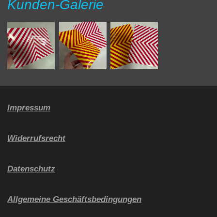
Kunden-Galerie
y
e
e
r
f
u
l
l
s
Impressum
c
r
Widerrufsrecht
e
e
Datenschutz
n
Allgemeine Geschäftsbedingungen