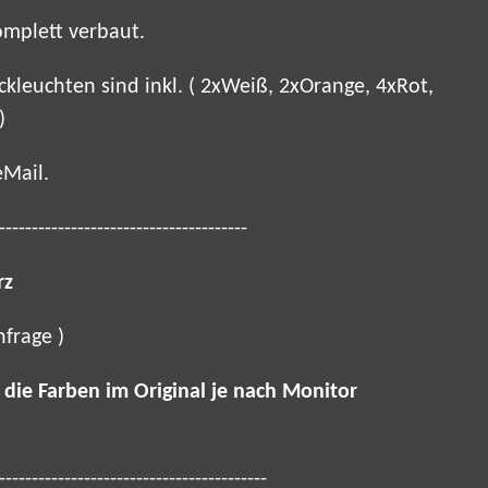
komplett verbaut.
kleuchten sind inkl. ( 2xWeiß, 2xOrange, 4xRot,
)
Mail.
--------------------------------------
rz
frage )
s die Farben im Original je nach Monitor
-----------------------------------------