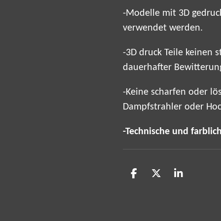
-Modelle mit 3D gedruck
verwendet werden.
-3D druck Teile keinen
dauerhafter Bewitterung
-Keine scharfen oder lö
Dampfstrahler oder Hoc
-Technische und farblic
T
T
T
e
e
e
i
i
i
l
l
l
e
e
e