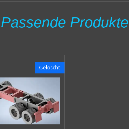
n
n
n
Passende Produkte
Gelöscht