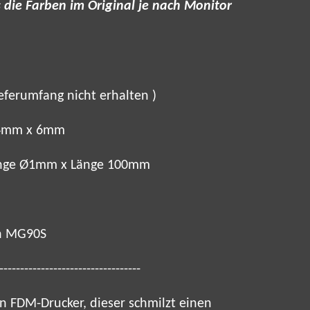
s die Farben im Original je nach Monitor
eferumfang nicht erhalten )
D 4mm x 6mm
nge
Ø
1mm x Länge 100mm
en MG90S
----------------------------------
n FDM-Drucker, dieser schmilzt einen